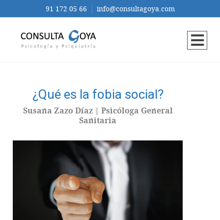
91 172 05 66
info@consultagoya.com
¿Qué es la fobia social?
Susana Zazo Díaz | Psicóloga General
Sanitaria